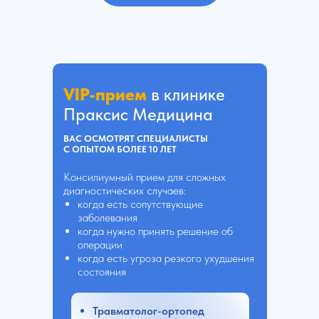
VIP-прием
в клинике
Праксис Медицина
ВАС ОСМОТРЯТ СПЕЦИАЛИСТЫ
С ОПЫТОМ БОЛЕЕ 10 ЛЕТ
Консилиумный прием для сложных
диагностических случаев:
когда есть сопутствующие
заболевания
когда нужно принять решение об
операции
когда есть угроза резкого ухудшения
состояния
Травматолог-ортопед