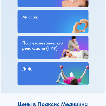
Массаж
Постизометрическая
релаксация (ПИР)
ЛФК
Цены в Праксис Медицина