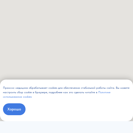
Праксис медицина обрабатывает cookies для обеспечения стабильной работы сайта. Вы можете
настроить сбор cookie в браузере, подробнее как это сделать читайте в
Политике
использования cookies
Хорошо
Записаться онлайн