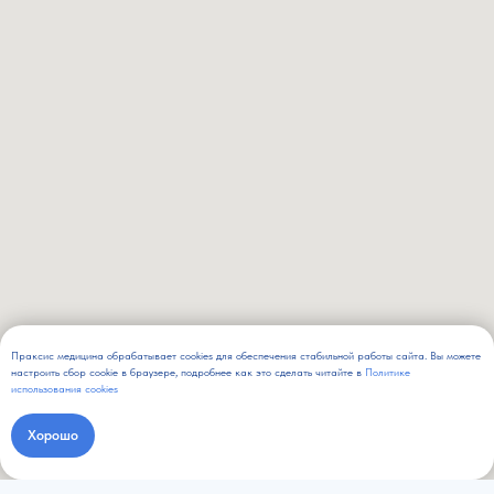
Праксис медицина обрабатывает cookies для обеспечения стабильной работы сайта. Вы можете
настроить сбор cookie в браузере, подробнее как это сделать читайте в
Политике
использования cookies
Хорошо
Записаться онлайн