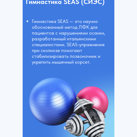
Гимнастика SEAS (СИЭС)
Гимнастика SEAS — это научно
обоснованный метод ЛФК для
пациентов с нарушениями осанки,
разработанный итальянскими
специалистами. SEAS-упражнения
при сколиозе помогают
стабилизировать позвоночник и
укрепить мышечный корсет.