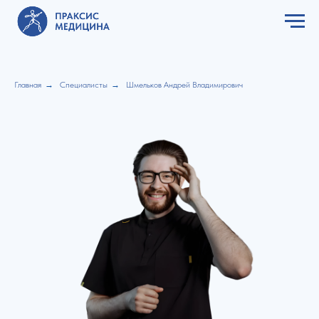
Главная
→
Специалисты
→
Шмельков Андрей Владимирович