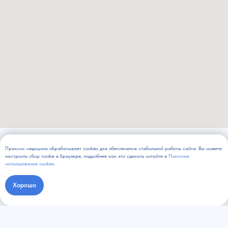
Праксис медицина обрабатывает cookies для обеспечения стабильной работы сайта. Вы можете
настроить сбор cookie в браузере, подробнее как это сделать читайте в
Политике
использования cookies
Хорошо
Записаться онлайн